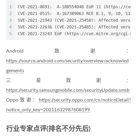
1
CVE-2021-0691:  A-188554048 EoP 11 (https://cve.
2
CVE-2021-0515:  A-16738
3
SVE-2021-21943 (CVE-2021-25450): Affected versio
4
SVE-2021-22636 (CVE-2021-25485): Affected versio
5
CVE-2021-23243 EoP (https://cve.mitre.org/cgi-bi
Android致谢：
https://source.android.com/security/overview/acknowled
gements
三星致谢：
https://security.samsungmobile.com/securityUpdate.smsb
Oppo致谢：
https://security.oppo.com/cn/noticeDetail?
notice_only_key=20211632987608199
行业专家点评(排名不分先后)